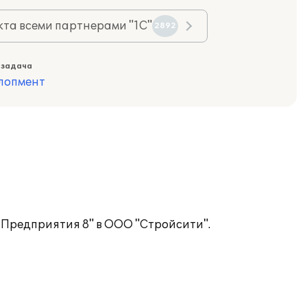
та всеми партнерами "1С"
2892
 задача
лопмент
:Предприятия 8" в ООО "Стройсити".