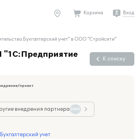
Корзина
Вход
ительство.Бухгалтерский учет" в ООО "Стройсити"
П "1С:Предприятие
К списку
недрение/проект
ругие внедрения партнера
1485
 Бухгалтерский учет