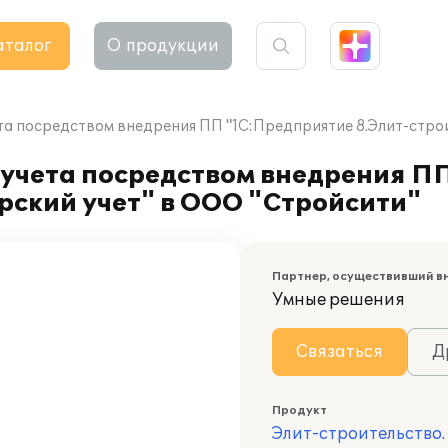
аталог
О продукции
та посредством внедрения ПП "1С:Предприятие 8.Элит-стро
 учета посредством внедрения П
рский учет" в ООО "Стройсити"
Партнер, осуществивший в
Умные решения
Связаться
Д
Продукт
Элит-строительство.