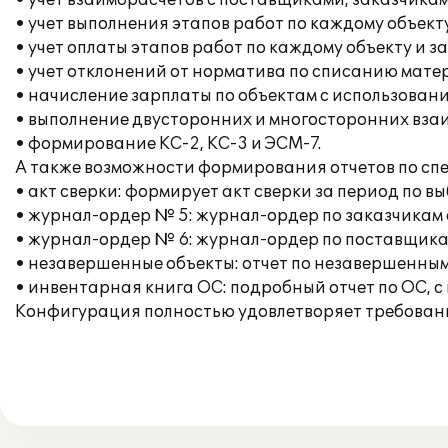
• учет взаиморасчетов с поставщиками, заказчика
• учет выполнения этапов работ по каждому объекту
• учет оплаты этапов работ по каждому объекту и з
• учет отклонений от норматива по списанию мате
• начисление зарплаты по объектам с использован
• выполнение двусторонних и многосторонних вза
• формирование КС-2, КС-3 и ЭСМ-7.
А также возможности формирования отчетов по сп
• акт сверки: формирует акт сверки за период по в
• журнал-ордер № 5: журнал-ордер по заказчикам 
• журнал-ордер № 6: журнал-ордер по поставщика
• незавершенные объекты: отчет по незавершенным
• инвентарная книга ОС: подробный отчет по ОС, с
Конфигурация полностью удовлетворяет требован