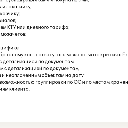
ми, субподрядчиками и покупателями;
 и заказчику;
аказчику;
риалов;
ием КТУ или дневного тарифа;
имозачетов;
ецифике:
ыбранному контрагенту с возможностью открытия в Exc
с детализацией по документам;
м с детализацией по документам;
 и неоплаченным объектам на дату;
 возможностью группировки по ОС и по местам хранен
иям клиента.