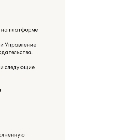
и на платформе
 и Управление
одательства.
ли следующие
а
полненную