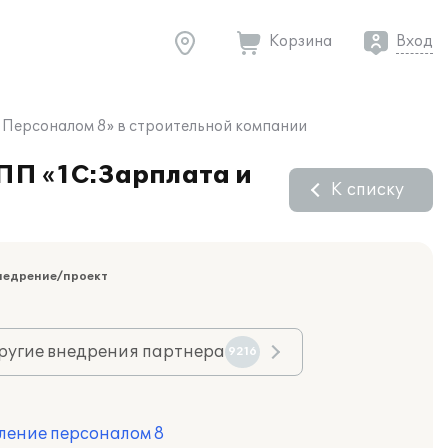
Корзина
Вход
 Персоналом 8» в строительной компании
 ПП «1С:Зарплата и
К списку
недрение/проект
ругие внедрения партнера
9216
ление персоналом 8