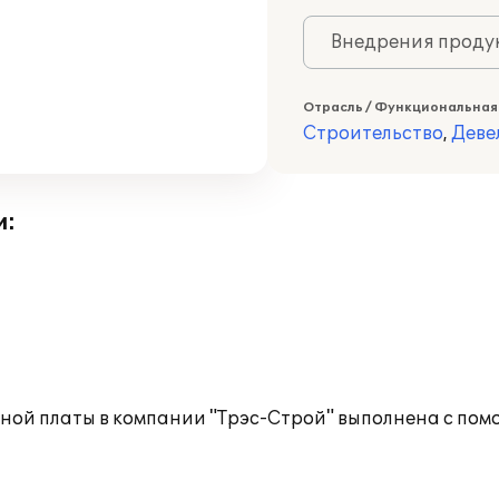
Внедрения продук
Отрасль / Функциональная
Строительство
,
Деве
и:
ной платы в компании "Трэс-Строй" выполнена с по