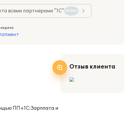
та всеми партнерами "1С"
147043
 задача
лопмент
Отзыв клиента
мощью ПП «1С:Зарплата и