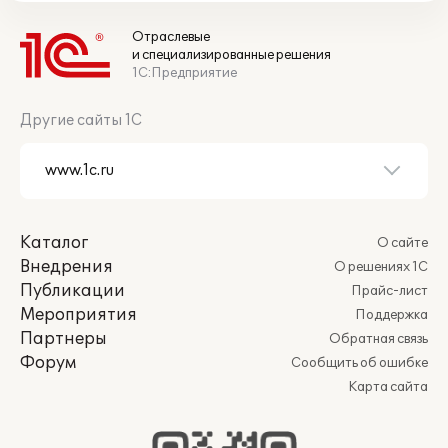
Отраслевые
и специализированные решения
1С:Предприятие
Другие сайты 1С
Каталог
О сайте
Внедрения
О решениях 1С
Публикации
Прайс-лист
Мероприятия
Поддержка
Партнеры
Обратная связь
Форум
Сообщить об ошибке
Карта сайта