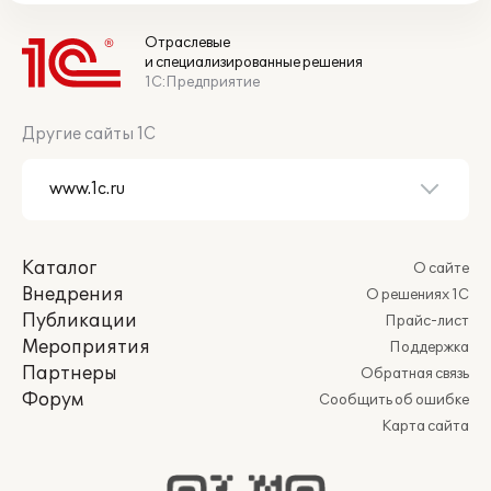
Отраслевые
и специализированные решения
1С:Предприятие
Другие сайты 1С
Каталог
О сайте
Внедрения
О решениях 1С
Публикации
Прайс-лист
Мероприятия
Поддержка
Партнеры
Обратная связь
Форум
Сообщить об ошибке
Карта сайта