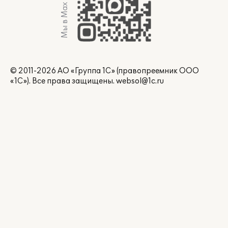
Мы в Max
© 2011-2026 АО «Группа 1С» (правопреемник ООО
«1С»). Все права защищены.
websol@1c.ru