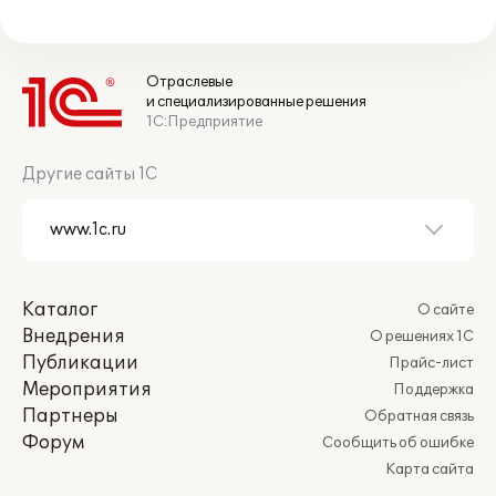
Отраслевые
и специализированные решения
1С:Предприятие
Другие сайты 1С
Каталог
О сайте
Внедрения
О решениях 1С
Публикации
Прайс-лист
Мероприятия
Поддержка
Партнеры
Обратная связь
Форум
Сообщить об ошибке
Карта сайта