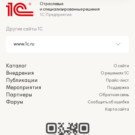
Отраслевые
и специализированные решения
1С:Предприятие
Другие сайты 1С
Каталог
О сайте
Внедрения
О решениях 1С
Публикации
Прайс-лист
Мероприятия
Поддержка
Партнеры
Обратная связь
Форум
Сообщить об ошибке
Карта сайта