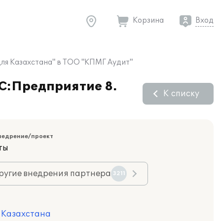
Корзина
Вход
 для Казахстана" в ТОО "КПМГ Аудит"
1С:Предприятие 8.
К списку
недрение/проект
ты
ругие внедрения партнера
3211
я Казахстана