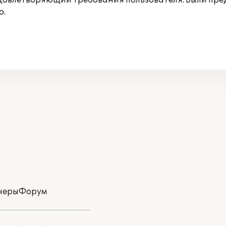
овлетворяющий требования пользователя. Были пред
ю.
неры
Форум