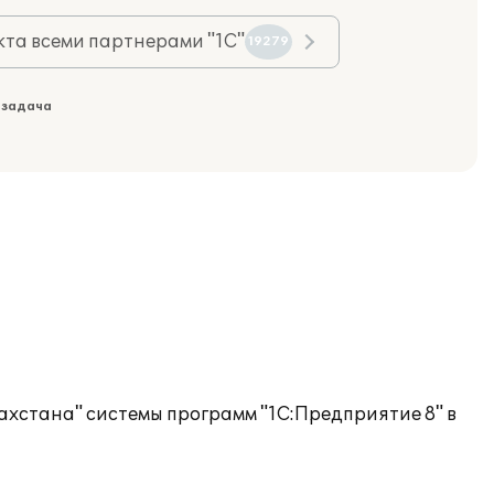
та всеми партнерами "1С"
19279
 задача
ахстана" системы программ "1С:Предприятие 8" в