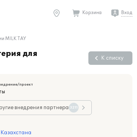
Корзина
Вход
ии MILK TAY
терия для
К списку
недрение/проект
ты
ругие внедрения партнера
3211
я Казахстана