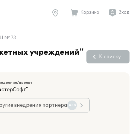
Корзина
Вход
ОШ № 73
джетных учреждений"
К списку
недрение/проект
астерСофт"
ругие внедрения партнера
438