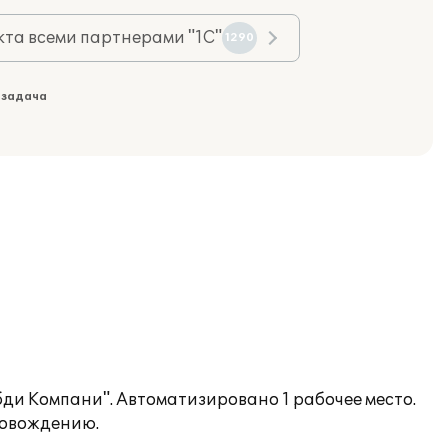
та всеми партнерами "1С"
1290
 задача
ди Компани". Автоматизировано 1 рабочее место.
ровождению.