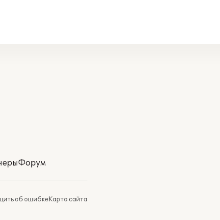
неры
Форум
ить об ошибке
Карта сайта