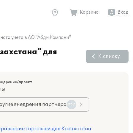
Корзина
Вход
ного учета в АО "Абди Компани"
захстана" для
К списку
недрение/проект
ты
ругие внедрения партнера
267
правление торговлей для Казахстана