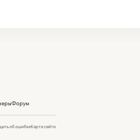
неры
Форум
ить об ошибке
Карта сайта