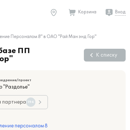
Корзина
Вход
ение Персоналом 8" в ОАО "Рай Ман энд Гор"
 базе ПП
К списку
Гор"
недрение/проект
р "Раздолье"
я партнера
194
ление персоналом 8