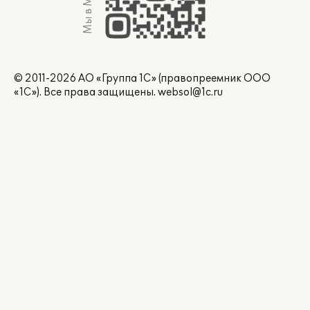
Мы в Max
© 2011-2026 АО «Группа 1С» (правопреемник ООО
«1С»). Все права защищены.
websol@1c.ru