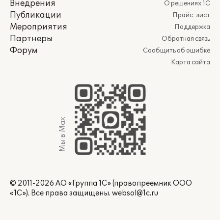
Внедрения
О решениях 1С
Публикации
Прайс-лист
Мероприятия
Поддержка
Партнеры
Обратная связь
Форум
Сообщить об ошибке
Карта сайта
Мы в Max
© 2011-2026 АО «Группа 1С» (правопреемник ООО
«1С»). Все права защищены.
websol@1c.ru