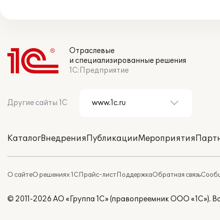
Отраслевые
и специализированные решения
1С:Предприятие
Другие сайты 1С
Каталог
Внедрения
Публикации
Мероприятия
Парт
О сайте
О решениях 1С
Прайс-лист
Поддержка
Обратная связь
Сообщ
© 2011-2026 АО «Группа 1С» (правопреемник ООО «1С»). 