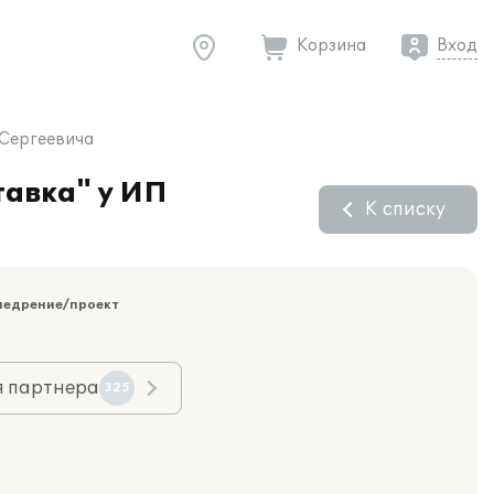
Корзина
Вход
 Сергеевича
тавка" у ИП
К списку
недрение/проект
я партнера
325