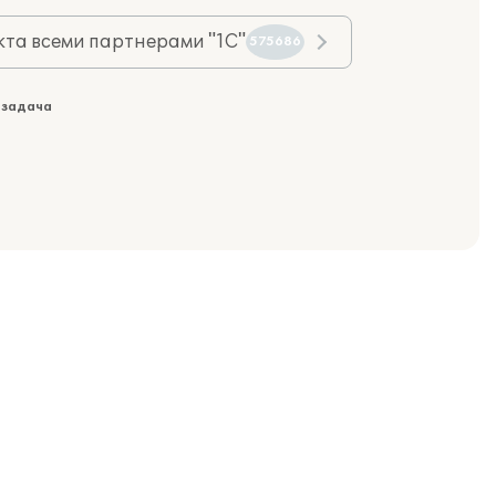
та всеми партнерами "1С"
575686
 задача