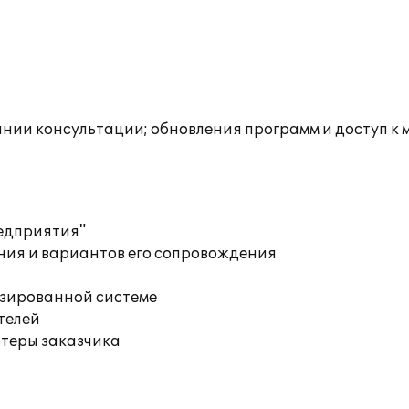
инии консультации; обновления программ и доступ к
редприятия"
ния и вариантов его сопровождения
изированной системе
телей
ютеры заказчика