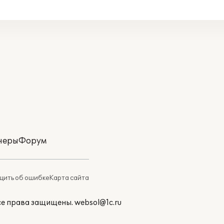
неры
Форум
ить об ошибке
Карта сайта
Все права защищены.
websol@1c.ru