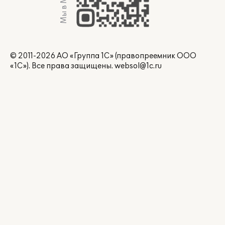
Мы в Max
© 2011-2026 АО «Группа 1С» (правопреемник ООО
«1С»). Все права защищены.
websol@1c.ru