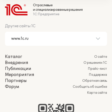
Отраслевые
и специализированные решения
1С:Предприятие
Другие сайты 1С
Каталог
О сайте
Внедрения
О решениях 1С
Публикации
Прайс-лист
Мероприятия
Поддержка
Партнеры
Обратная связь
Форум
Сообщить об ошибке
Карта сайта