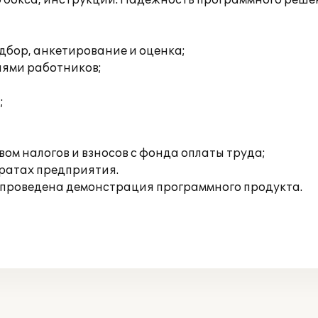
р бокса, инструкции. Надежность программного реше
дбор, анкетирование и оценка;
иями работников;
;
ом налогов и взносов с фонда оплаты труда;
тратах предприятия.
же проведена демонстрация программного продукта.