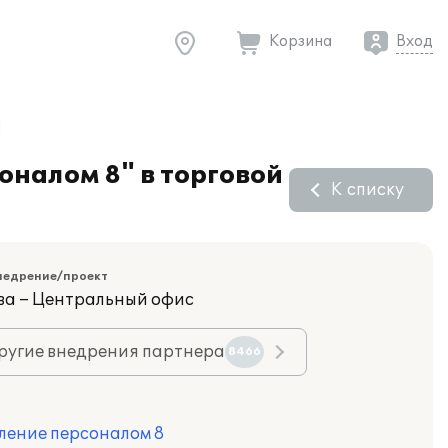
Корзина
Вход
и
налом 8" в торговой
К списку
недрение/проект
ва – Центральный офис
ругие внедрения партнера
8466
ление персоналом 8