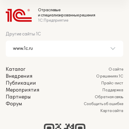
Отраслевые
и специализированные решения
1С:Предприятие
Другие сайты 1С
Каталог
О сайте
Внедрения
О решениях 1С
Публикации
Прайс-лист
Мероприятия
Поддержка
Партнеры
Обратная связь
Форум
Сообщить об ошибке
Карта сайта