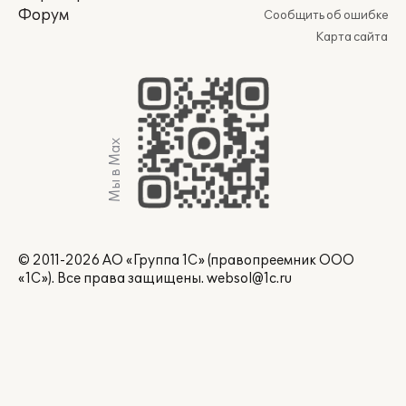
Форум
Сообщить об ошибке
Карта сайта
Мы в Max
© 2011-2026 АО «Группа 1С» (правопреемник ООО
«1С»). Все права защищены.
websol@1c.ru