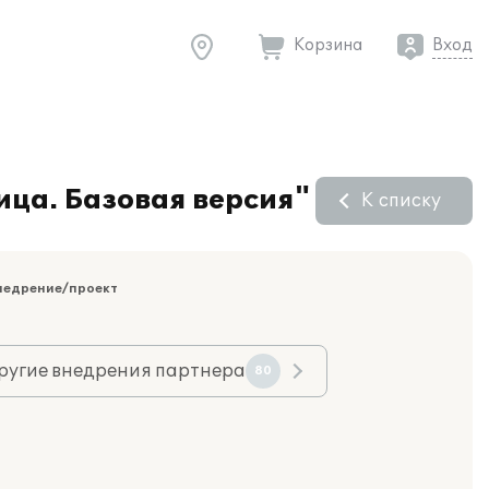
Корзина
Вход
ица. Базовая версия"
К списку
недрение/проект
ругие внедрения партнера
80