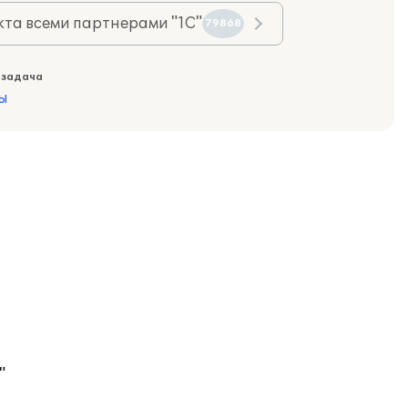
та всеми партнерами "1С"
79868
 задача
ы
"