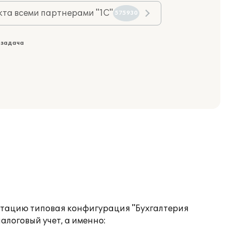
та всеми партнерами "1С"
575930
 задача
атацию типовая конфигурация "Бухгалтерия
логовый учет, а именно: