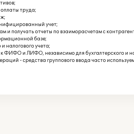
тивов;
 оплаты труда;
аж;
онифицированный учет;
ам и получать отчеты по взаиморасчетам с контраген
формационной базе;
 и налогового учета;
ак ФИФО и ЛИФО, независимо для бухгалтерского и на
раций - средства группового ввода часто используем