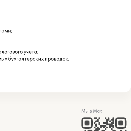
тами;
логового учета;
ых бухгалтерских проводок.
Мы в Max