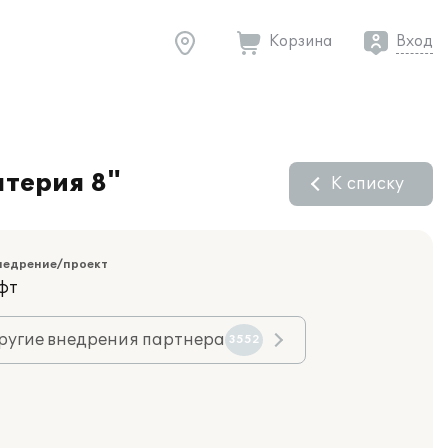
Корзина
Вход
терия 8"
К списку
недрение/проект
фт
ругие внедрения партнера
3552