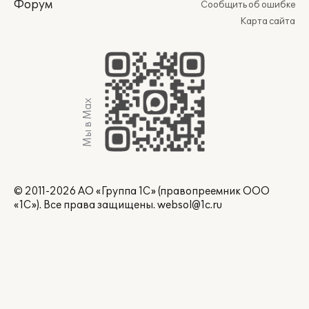
Форум
Сообщить об ошибке
Карта сайта
Мы в Max
© 2011-2026 АО «Группа 1С» (правопреемник ООО
«1С»). Все права защищены.
websol@1c.ru