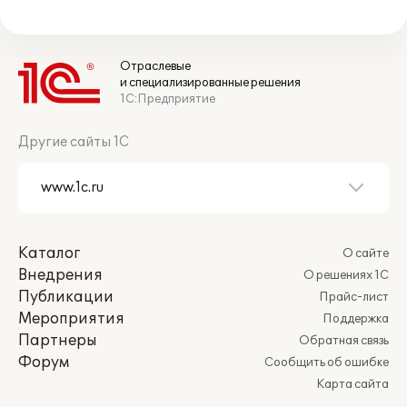
Отраслевые
и специализированные решения
1С:Предприятие
Другие сайты 1С
Каталог
О сайте
Внедрения
О решениях 1С
Публикации
Прайс-лист
Мероприятия
Поддержка
Партнеры
Обратная связь
Форум
Сообщить об ошибке
Карта сайта