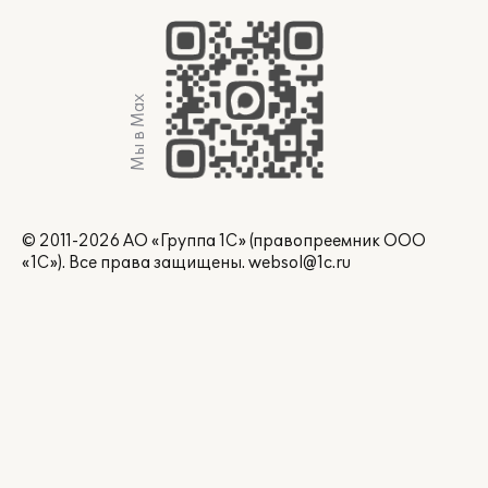
Мы в Max
© 2011-2026 АО «Группа 1С» (правопреемник ООО
«1С»). Все права защищены.
websol@1c.ru