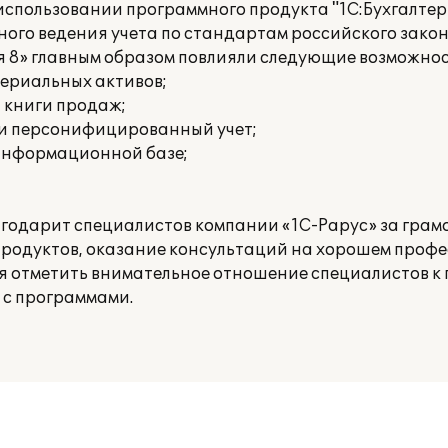
пользовании программного продукта "1С:Бухгалтерия
ного ведения учета по стандартам российского зако
я 8» главным образом повлияли следующие возможнос
териальных активов;
и книги продаж;
 и персонифицированный учет;
 информационной базе;
агодарит специалистов компании «1С-Рарус» за гра
родуктов, оказание консультаций на хорошем проф
ся отметить внимательное отношение специалистов к 
 с программами.