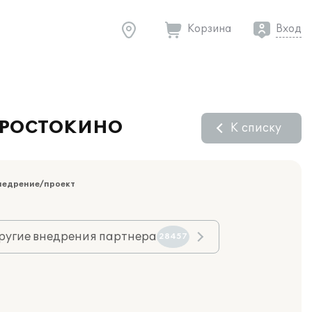
Корзина
Вход
НА РОСТОКИНО
К списку
недрение/проект
ругие внедрения партнера
28457