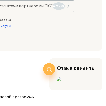
та всеми партнерами "1С"
575930
 задача
слуги
Отзыв клиента
иповой программы