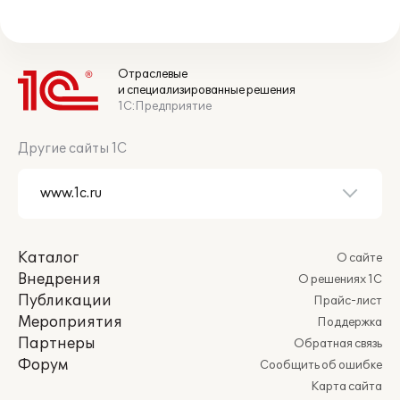
Отраслевые
и специализированные решения
1С:Предприятие
Другие сайты 1С
Каталог
О сайте
Внедрения
О решениях 1С
Публикации
Прайс-лист
Мероприятия
Поддержка
Партнеры
Обратная связь
Форум
Сообщить об ошибке
Карта сайта