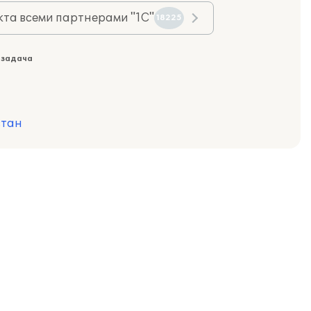
та всеми партнерами "1С"
18225
 задача
стан