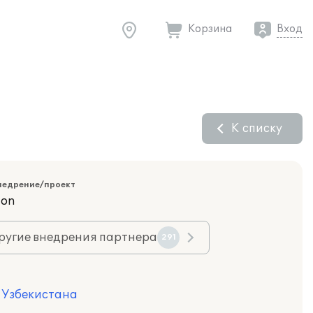
Корзина
Вход
К списку
недрение/проект
ion
ругие внедрения партнера
291
я Узбекистана