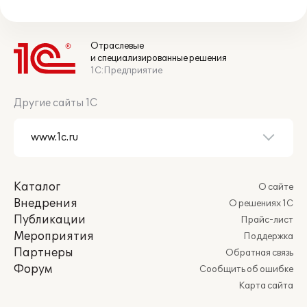
Отраслевые
и специализированные решения
1С:Предприятие
Другие сайты 1С
Каталог
О сайте
Внедрения
О решениях 1С
Публикации
Прайс-лист
Мероприятия
Поддержка
Партнеры
Обратная связь
Форум
Сообщить об ошибке
Карта сайта