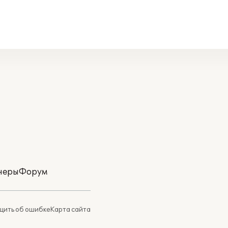
неры
Форум
ить об ошибке
Карта сайта