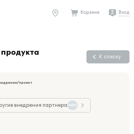
Корзина
Вход
 продукта
К списку
недрение/проект
ругие внедрения партнера
6001