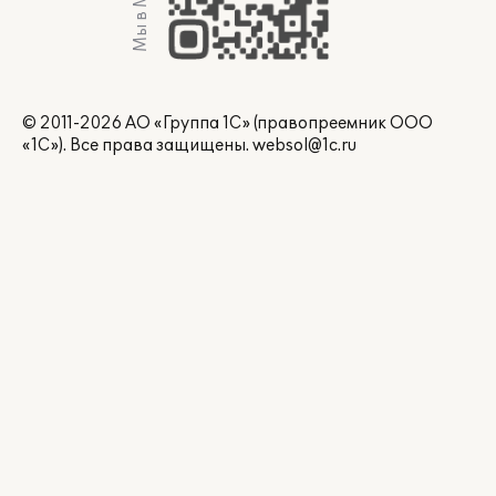
Мы в Max
© 2011-2026 АО «Группа 1С» (правопреемник ООО
«1С»). Все права защищены.
websol@1c.ru