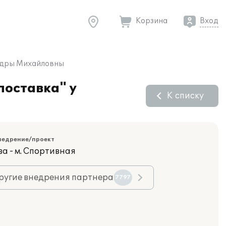
Корзина
Вход
андры Михайловны
поставка" у
К списку
недрение/проект
ва - м. Спортивная
ругие внедрения партнера
7797