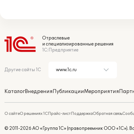
Отраслевые
и специализированные решения
1С:Предприятие
Другие сайты 1С
Каталог
Внедрения
Публикации
Мероприятия
Парт
О сайте
О решениях 1С
Прайс-лист
Поддержка
Обратная связь
Сообщ
© 2011-2026 АО «Группа 1С» (правопреемник ООО «1С»). 