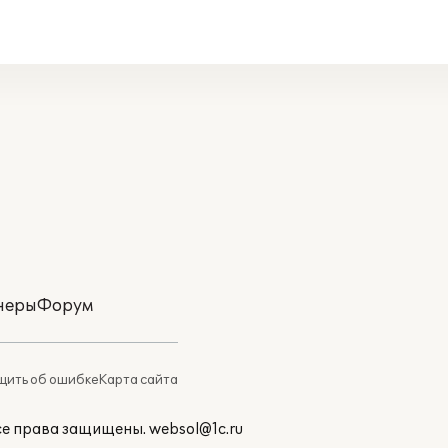
неры
Форум
ить об ошибке
Карта сайта
Все права защищены.
websol@1c.ru