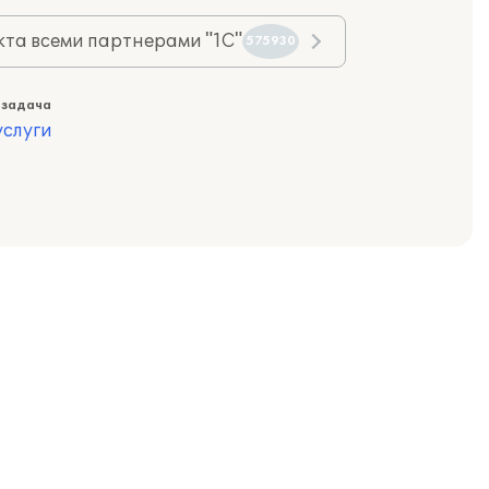
та всеми партнерами "1С"
575930
 задача
слуги