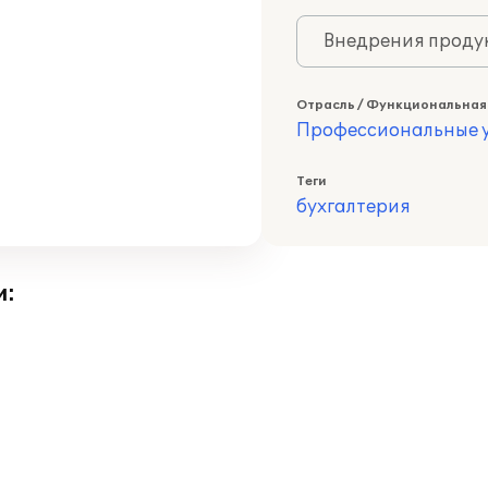
Внедрения продук
Отрасль / Функциональная
Профессиональные у
Теги
бухгалтерия
и: