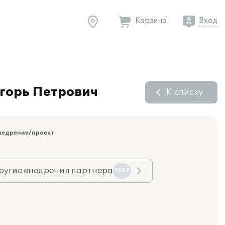
Корзина
Вход
Игорь Петрович
К списку
недрение/проект
ругие внедрения партнера
1489