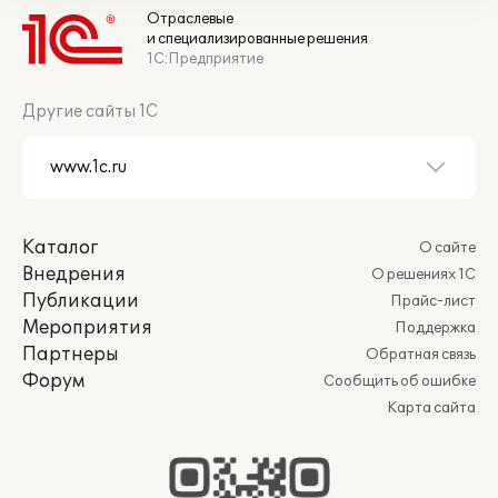
Отраслевые
и специализированные решения
1С:Предприятие
Другие сайты 1С
Каталог
О сайте
Внедрения
О решениях 1С
Публикации
Прайс-лист
Мероприятия
Поддержка
Партнеры
Обратная связь
Форум
Сообщить об ошибке
Карта сайта