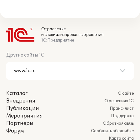
Отраслевые
и специализированные решения
1С:Предприятие
Другие сайты 1С
Каталог
О сайте
Внедрения
О решениях 1С
Публикации
Прайс-лист
Мероприятия
Поддержка
Партнеры
Обратная связь
Форум
Сообщить об ошибке
Карта сайта