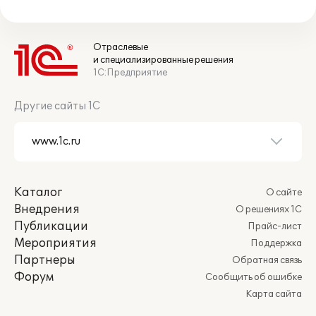
Отраслевые
и специализированные решения
1С:Предприятие
Другие сайты 1С
Каталог
О сайте
Внедрения
О решениях 1С
Публикации
Прайс-лист
Мероприятия
Поддержка
Партнеры
Обратная связь
Форум
Сообщить об ошибке
Карта сайта