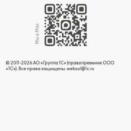
Мы в Max
© 2011-2026 АО «Группа 1С» (правопреемник ООО
«1С»). Все права защищены.
websol@1c.ru