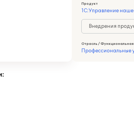
Продукт
1С:Управление наше
Внедрения продук
Отрасль / Функциональная
Профессиональные у
и: