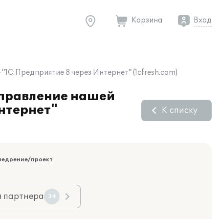
Корзина
Вход
1С:Предприятие 8 через Интернет" (1cfresh.com)
Управление нашей
нтернет"
К списку
недрение/проект
я партнера
34