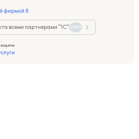
й фирмой 8
та всеми партнерами "1С"
29619
 задача
слуги