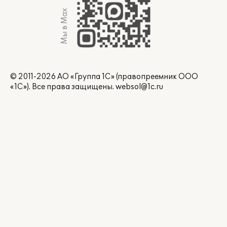
Мы в Max
© 2011-2026 АО «Группа 1С» (правопреемник ООО
«1С»). Все права защищены.
websol@1c.ru