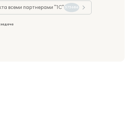
та всеми партнерами "1С"
575686
 задача