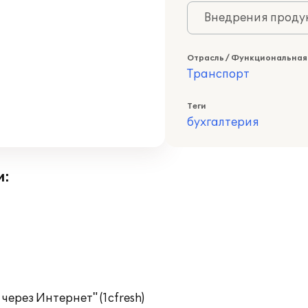
Внедрения продук
Отрасль / Функциональная
Транспорт
Теги
бухгалтерия
и:
ерез Интернет" (1cfresh)