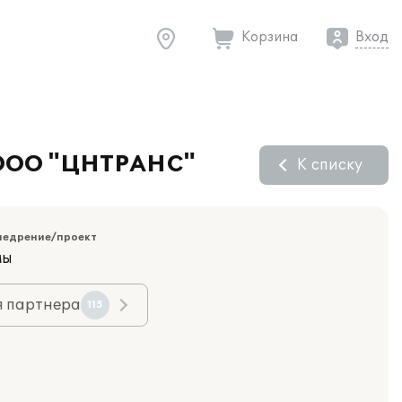
Корзина
Вход
у ООО "ЦНТРАНС"
К списку
недрение/проект
мы
я партнера
115