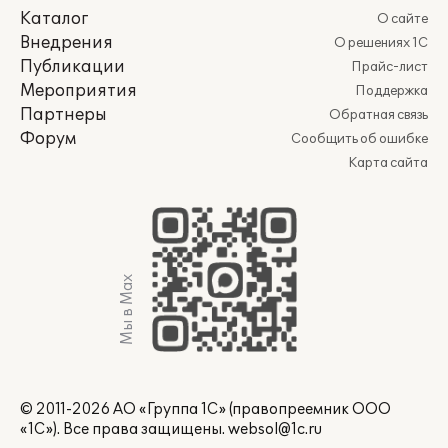
Каталог
О сайте
Внедрения
О решениях 1С
Публикации
Прайс-лист
Мероприятия
Поддержка
Партнеры
Обратная связь
Форум
Сообщить об ошибке
Карта сайта
Мы в Max
© 2011-2026 АО «Группа 1С» (правопреемник ООО
«1С»). Все права защищены.
websol@1c.ru