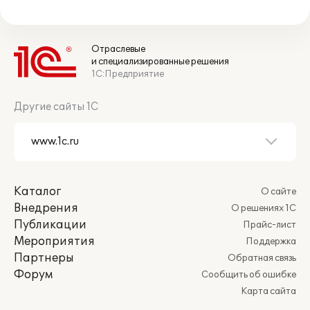
Отраслевые
и специализированные решения
1С:Предприятие
Другие сайты 1С
Каталог
О сайте
Внедрения
О решениях 1С
Публикации
Прайс-лист
Мероприятия
Поддержка
Партнеры
Обратная связь
Форум
Сообщить об ошибке
Карта сайта