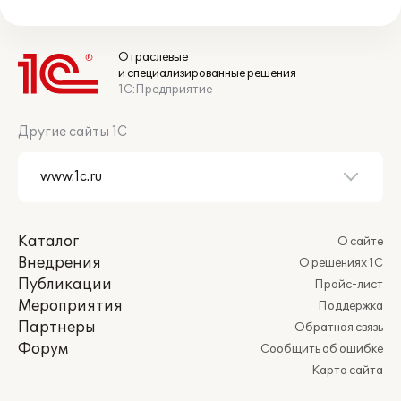
Отраслевые
и специализированные решения
1С:Предприятие
Другие сайты 1С
Каталог
О сайте
Внедрения
О решениях 1С
Публикации
Прайс-лист
Мероприятия
Поддержка
Партнеры
Обратная связь
Форум
Сообщить об ошибке
Карта сайта