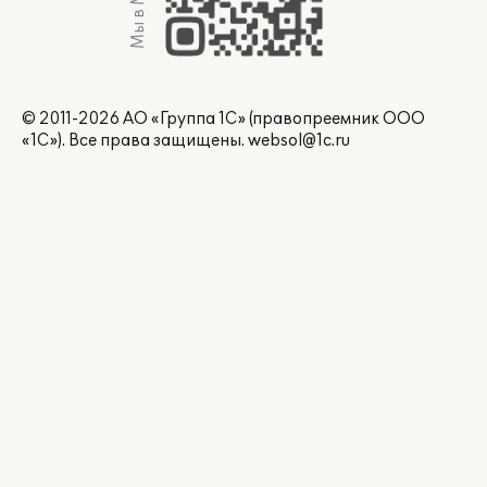
Мы в Max
© 2011-2026 АО «Группа 1С» (правопреемник ООО
«1С»). Все права защищены.
websol@1c.ru