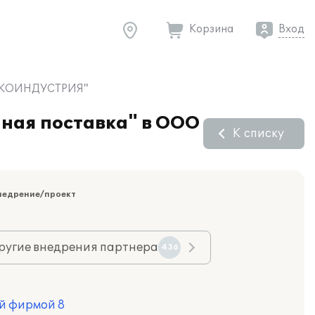
Корзина
Вход
ОЙЭКОИНДУСТРИЯ"
ная поставка" в ООО
К списку
недрение/проект
ругие внедрения партнера
436
й фирмой 8