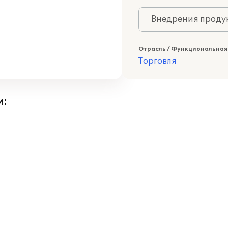
Внедрения продук
Отрасль / Функциональная
Торговля
и: