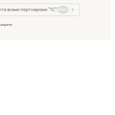
та всеми партнерами "1С"
29627
 задача