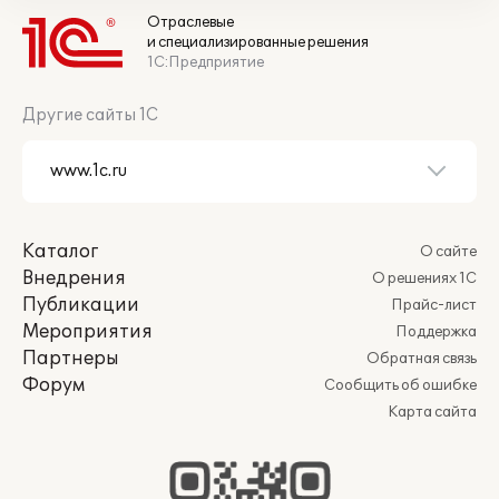
Отраслевые
и специализированные решения
1С:Предприятие
Другие сайты 1С
Каталог
О сайте
Внедрения
О решениях 1С
Публикации
Прайс-лист
Мероприятия
Поддержка
Партнеры
Обратная связь
Форум
Сообщить об ошибке
Карта сайта