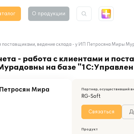
аталог
О продукции
и поставщиками, ведение склада - у ИП Петросяна Миры Мур
ета - работа с клиентами и пос
Мурадовны на базе "1С:Управлен
Петросян Мира
Партнер, осуществивший в
RG-Soft
Связаться
Д
Продукт