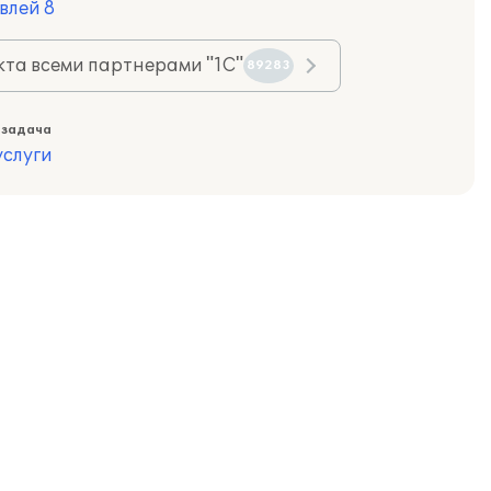
влей 8
та всеми партнерами "1С"
89283
 задача
слуги