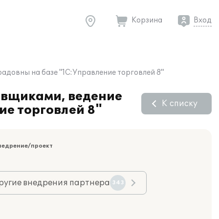
Корзина
Вход
адовны на базе "1С:Управление торговлей 8"
тавщиками, ведение
К списку
ие торговлей 8"
недрение/проект
ругие внедрения партнера
343