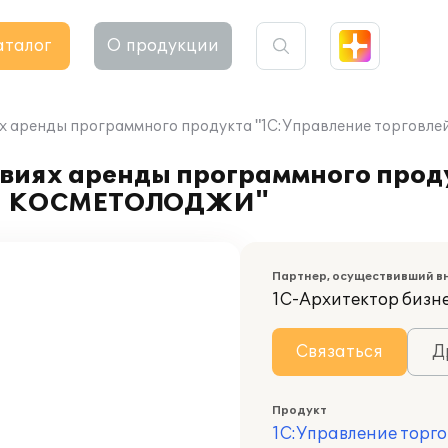
аталог
О продукции
иях аренды программного продукта "1С:Управление торг
овиях аренды программного прод
АЙН КОСМЕТОЛОДЖИ"
Партнер, осуществивший в
1С-Архитектор бизн
Связаться
Д
Продукт
1С:Управление торго