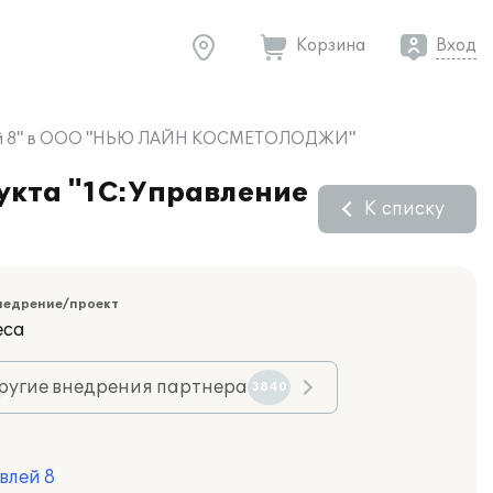
Корзина
Вход
овлей 8" в ООО "НЬЮ ЛАЙН КОСМЕТОЛОДЖИ"
укта "1С:Управление
К списку
недрение/проект
еса
ругие внедрения партнера
3840
влей 8