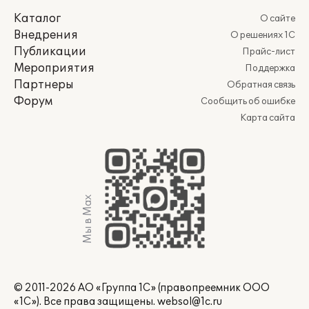
Каталог
О сайте
Внедрения
О решениях 1С
Публикации
Прайс-лист
Мероприятия
Поддержка
Партнеры
Обратная связь
Форум
Сообщить об ошибке
Карта сайта
Мы в Max
© 2011-2026 АО «Группа 1С» (правопреемник ООО
«1С»). Все права защищены.
websol@1c.ru