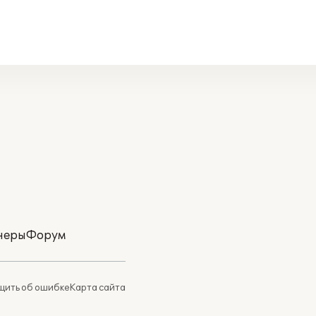
неры
Форум
ить об ошибке
Карта сайта