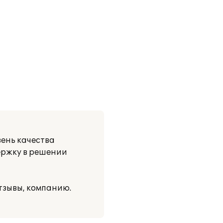
ень качества
ержку в решении
зывы, компанию.