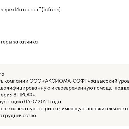
ерез Интернет" (1cfresh)
ютеры заказчика
та
ь компании ООО «АКСИОМА-СОФТ» за высокий уров
 квалифицированную и своевременную помощь, подд
терия 8 ПРОФ».
уатацию 06.07.2021 года.
ее известную на рынке, имеющую положительные от
отрудничество.