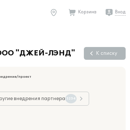
Корзина
Вход
в ООО "ДЖЕЙ-ЛЭНД"
К списку
недрение/проект
ругие внедрения партнера
3254