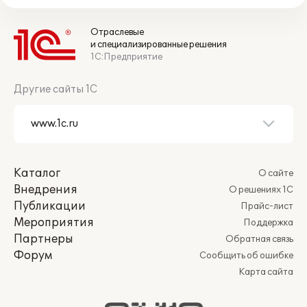
Отраслевые
и специализированные решения
1С:Предприятие
Другие сайты 1С
Каталог
О сайте
Внедрения
О решениях 1С
Публикации
Прайс-лист
Мероприятия
Поддержка
Партнеры
Обратная связь
Форум
Сообщить об ошибке
Карта сайта