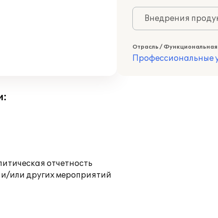
Внедрения продук
Отрасль / Функциональная
Профессиональные у
и:
литическая отчетность
 и/или других мероприятий