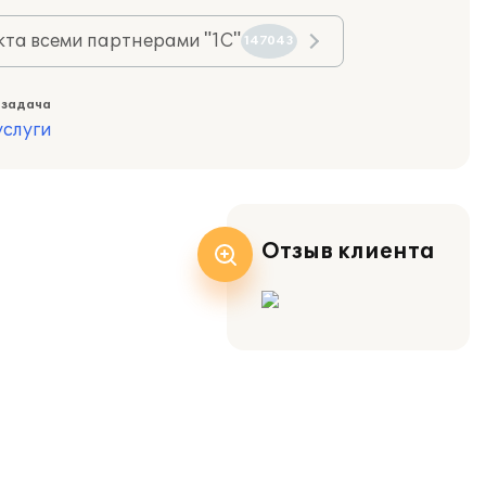
та всеми партнерами "1С"
147043
 задача
слуги
Отзыв клиента