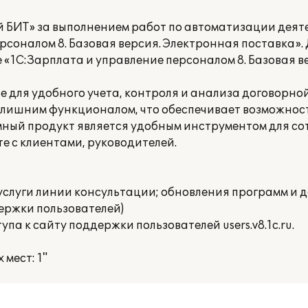
 БИТ» за выполнением работ по автоматизации деят
рсоналом 8. Базовая версия. Электронная поставка»
«1С:Зарплата и управление персоналом 8. Базовая в
е для удобного учета, контроля и анализа договорн
злишним функционалом, что обеспечивает возможност
мный продукт является удобным инструментом для со
е с клиентами, руководителей.
услуги линии консультации; обновления программ и д
ержки пользователей)
а к сайту поддержки пользователей users.v8.1c.ru.
мест: 1"