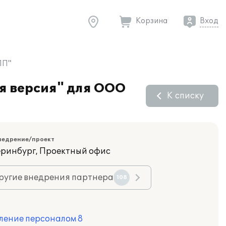
Корзина
Вход
ПП"
я версия" для ООО
К списку
недрение/проект
еринбург, Проектный офис
ругие внедрения партнера
108
ление персоналом 8