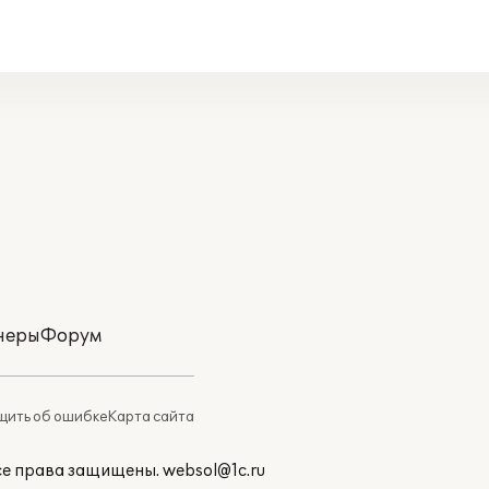
неры
Форум
ить об ошибке
Карта сайта
Все права защищены.
websol@1c.ru