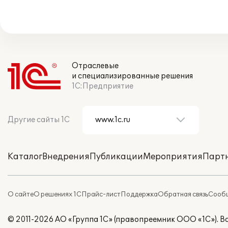
Отраслевые
и специализированные решения
1С:Предприятие
Другие сайты 1С
Каталог
Внедрения
Публикации
Мероприятия
Парт
О сайте
О решениях 1С
Прайс-лист
Поддержка
Обратная связь
Сообщ
© 2011-2026 АО «Группа 1С» (правопреемник ООО «1С»). 