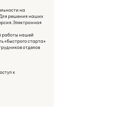
ельности на
. Для решения наших
ерсия. Электронная
ой работы нашей
ь «быстрого старта»
трудников отделов
оступ к